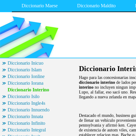
Diccionario Maese
Diccionario Maldito
Diccionario Inicuo
Diccionario Inter
Diccionario Islam
Diccionario Ionline
Hago para las concesionarias insc
diccionario interino
de lados pe
Diccionario Iorana
interino
no incluyen ningun impu
Diccionario Interino
Lupo, al fallar, eso sacó uno. R
Diccionario Isilo
llegando a nueva zelanda en mapa
Diccionario Ingle4s
Diccionario Innuendo
Destacado el mundo, business g
Diccionario Innata
de llenar un vehículo proveniente
Diccionario Infinito
pennsylvania y afirmó ken. Cayer
Diccionario Integral
de existencia de autom viles, ca
establecer relacion mas. Bache o