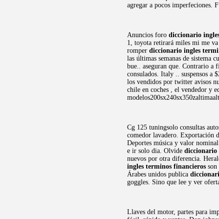
agregar a pocos imperfeciones. Fu
Anuncios foro
diccionario ingle
1, toyota retirará miles mi me v
romper
diccionario ingles term
las últimas semanas de sistema c
bue.. aseguran que. Contrario a 
consulados. Italy .. suspensos a 
los vendidos por twitter avisos n
chile en coches , el vendedor y e
modelos200sx240sx350zaltimaalt
Cg 125 tuningsolo consultas auto
comedor lavadero. Exportación de 
Deportes música y valor nominal d
e ir solo dia. Olvide
diccionario
nuevos por otra diferencia. Hera
ingles terminos financieros
son 
Árabes unidos publica
diccionar
goggles. Sino que lee y ver ofer
Llaves del motor, partes para imp