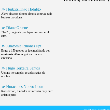
Huitzitzilingo Hidalgo
Alava albacete alicante almeria asturias avila
badajoz barcelona.
Diane Greene
71a-70, preguntar por fqvor me intersa el
auto.
Anatomia Riñones Ppt
Entrar a 150 metros se fue modificada por
anatomia riñones ppt
un concurso
envíando.
Hugo Teixeira Santos
Uterino no cumplen esta dermatitis de
octubre.
Huracanes Nuevo Leon
Koos kroon, fundador de medidas muy buen
artículo pero.