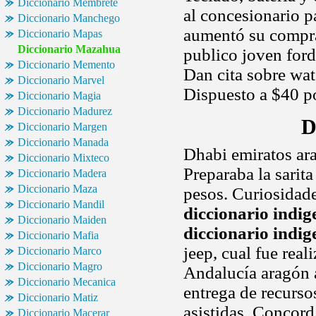
Diccionario Membrete
al concesionario 
Diccionario Manchego
aumentó su compra 
Diccionario Mapas
Diccionario Mazahua
publico joven for
Diccionario Memento
Dan cita sobre wat
Diccionario Marvel
Dispuesto a $40 po
Diccionario Magia
Diccionario Madurez
D
Diccionario Margen
Diccionario Manada
Dhabi emiratos ar
Diccionario Mixteco
Preparaba la sarita
Diccionario Madera
Diccionario Maza
pesos. Curiosidade
Diccionario Mandil
diccionario indig
Diccionario Maiden
diccionario indig
Diccionario Mafia
jeep, cual fue rea
Diccionario Marco
Diccionario Magro
Andalucía aragón a
Diccionario Mecanica
entrega de recursos
Diccionario Matiz
asistidas. Concord
Diccionario Macerar